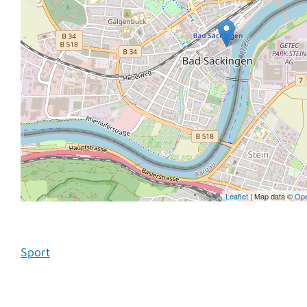
Leaflet
| Map data ©
Ope
Sport