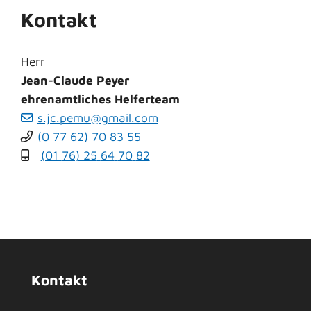
Kontakt
Herr
Jean-Claude
Peyer
ehrenamtliches Helferteam
s.jc.pemu@gmail.com
(0
77
62) 70
83
55
(01
76) 25
64
70
82
Kontakt