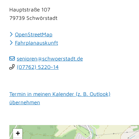
Hauptstraße 107
79739
Schwörstadt
OpenStreetMap
Fahrplanauskunft
senioren@schwoerstadt.de
(0
77
62) 52
20-14
Termin in meinen Kalender (z. B. Outlook)
übernehmen
+