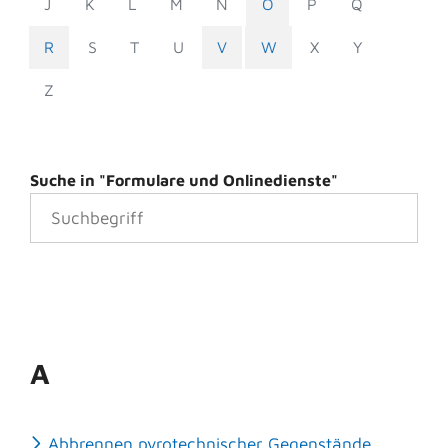
J
K
L
M
N
O
P
Q
R
S
T
U
V
W
X
Y
Z
Suche in "Formulare und Onlinedienste"
A
Abbrennen pyrotechnischer Gegenstände