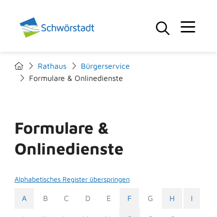
Rathaus
Bürgerservice
Formulare & Onlinedienste
Formulare &
Onlinedienste
Alphabetisches Register überspringen
A
B
C
D
E
F
G
H
I