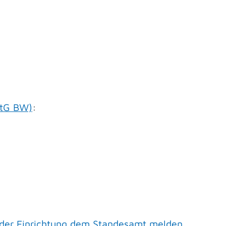
ttG BW)
:
k oder Einrichtung dem Standesamt melden