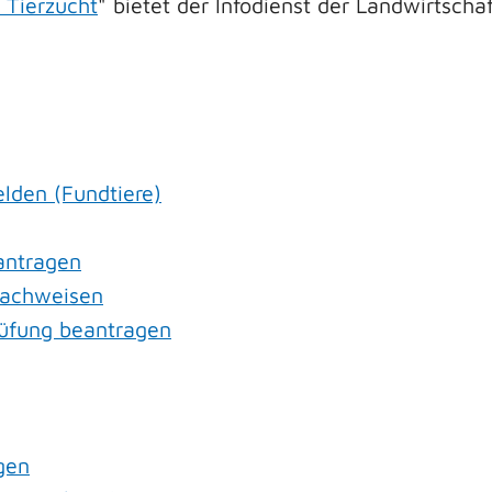
 Tierzucht
" bietet der Infodienst der Landwirtscha
lden (Fundtiere)
antragen
nachweisen
rüfung beantragen
gen