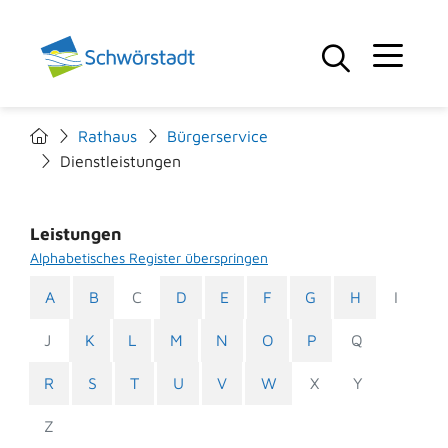
Rathaus
Bürgerservice
Dienstleistungen
Leistungen
Alphabetisches Register überspringen
A
B
C
D
E
F
G
H
I
J
K
L
M
N
O
P
Q
R
S
T
U
V
W
X
Y
Z