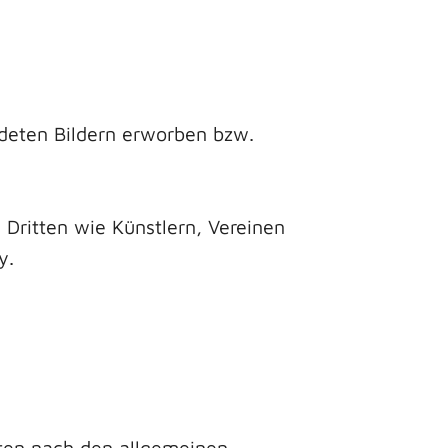
deten Bildern erworben bzw.
ritten wie Künstlern, Vereinen
y.
iten nach den allgemeinen