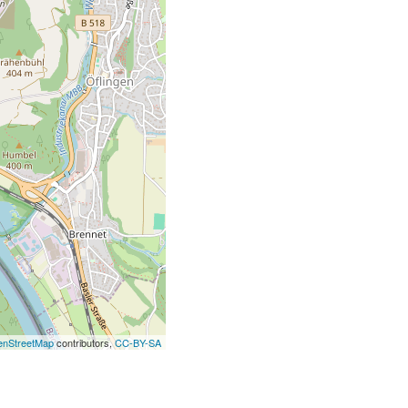
nStreetMap
contributors,
CC-BY-SA