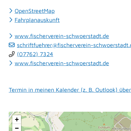
OpenStreetMap
Fahrplanauskunft
www.fischerverein-schwoerstadt.de
schriftfuehrer@fischerverein-schwoerstadt.
(0
77
62) 73
24
www.fischerverein-schwoerstadt.de
Termin in meinen Kalender (z. B. Outlook) üb
+
−