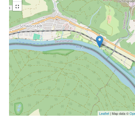
Leaflet
| Map data ©
Ope