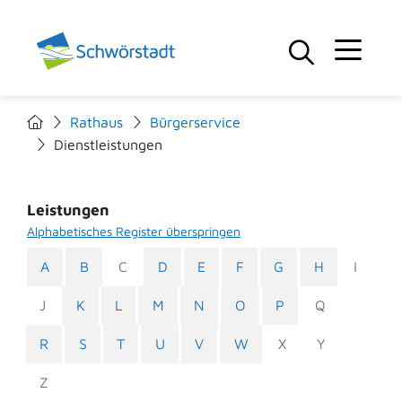
Rathaus
Bürgerservice
Dienstleistungen
Leistungen
Alphabetisches Register überspringen
A
B
C
D
E
F
G
H
I
J
K
L
M
N
O
P
Q
R
S
T
U
V
W
X
Y
Z