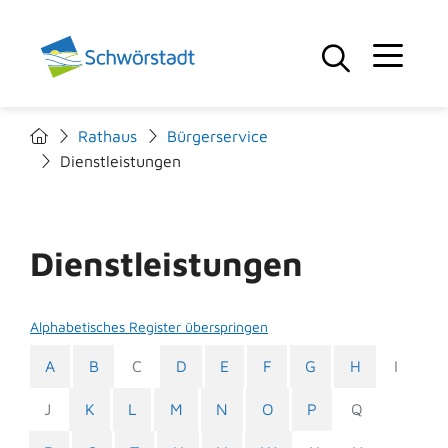
Rathaus
Bürgerservice
Dienstleistungen
Dienstleistungen
Alphabetisches Register überspringen
A
B
C
D
E
F
G
H
I
J
K
L
M
N
O
P
Q