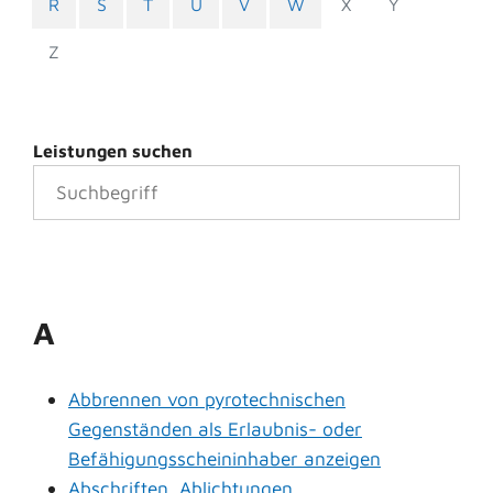
R
S
T
U
V
W
X
Y
Z
Leistungen suchen
A
Abbrennen von pyrotechnischen
Gegenständen als Erlaubnis- oder
Befähigungsscheininhaber anzeigen
Abschriften, Ablichtungen,