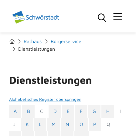
Rathaus
Bürgerservice
Dienstleistungen
Dienstleistungen
Alphabetisches Register überspringen
A
B
C
D
E
F
G
H
I
J
K
L
M
N
O
P
Q