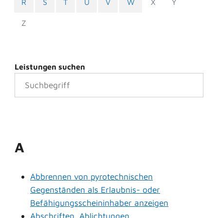
R
S
T
U
V
W
X
Y
Z
Leistungen suchen
A
Abbrennen von pyrotechnischen
Gegenständen als Erlaubnis- oder
Befähigungsscheininhaber anzeigen
Abschriften, Ablichtungen,