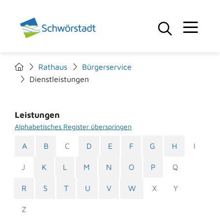
Rathaus
Bürgerservice
Dienstleistungen
Leistungen
Alphabetisches Register überspringen
A
B
C
D
E
F
G
H
I
J
K
L
M
N
O
P
Q
R
S
T
U
V
W
X
Y
Z