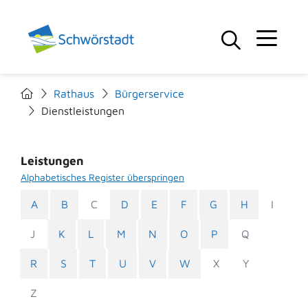
Rathaus
Bürgerservice
Dienstleistungen
Leistungen
Alphabetisches Register überspringen
A
B
C
D
E
F
G
H
I
J
K
L
M
N
O
P
Q
R
S
T
U
V
W
X
Y
Z