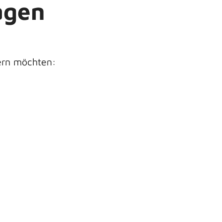
agen
gern möchten: