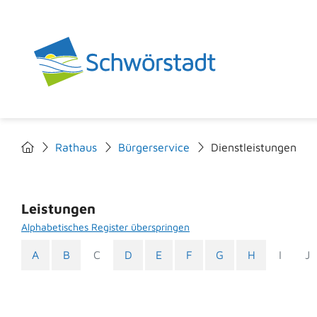
Rathaus
Bürgerservice
Dienstleistungen
Leistungen
Alphabetisches Register überspringen
A
B
C
D
E
F
G
H
I
J