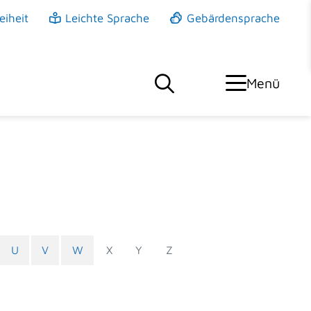
eiheit
Leichte Sprache
Gebärdensprache
Menü
U
V
W
X
Y
Z