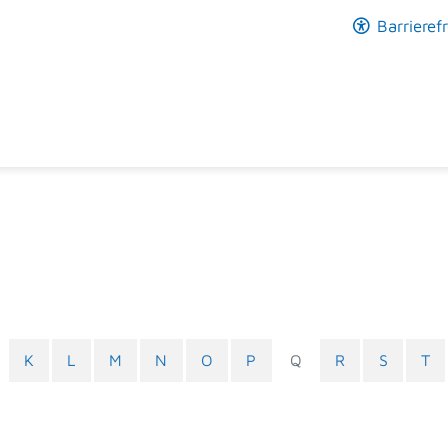
Barrierefr
K
L
M
N
O
P
Q
R
S
T