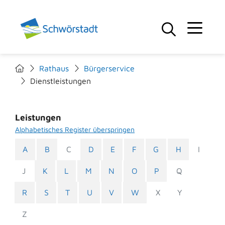
Rathaus
Bürgerservice
Dienstleistungen
Leistungen
Alphabetisches Register überspringen
A
B
C
D
E
F
G
H
I
J
K
L
M
N
O
P
Q
R
S
T
U
V
W
X
Y
Z