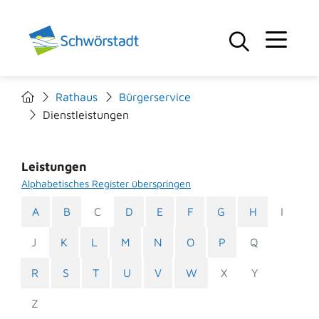
Rathaus
Bürgerservice
Dienstleistungen
Leistungen
Alphabetisches Register überspringen
A
B
C
D
E
F
G
H
I
J
K
L
M
N
O
P
Q
R
S
T
U
V
W
X
Y
Z