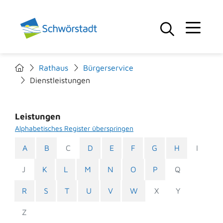
Rathaus
Bürgerservice
Dienstleistungen
Leistungen
Alphabetisches Register überspringen
A
B
C
D
E
F
G
H
I
J
K
L
M
N
O
P
Q
R
S
T
U
V
W
X
Y
Z