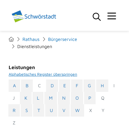
Rathaus
Bürgerservice
Dienstleistungen
Leistungen
Alphabetisches Register überspringen
A
B
C
D
E
F
G
H
I
J
K
L
M
N
O
P
Q
R
S
T
U
V
W
X
Y
Z