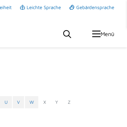
eiheit
Leichte Sprache
Gebärdensprache
Menü
U
V
W
X
Y
Z