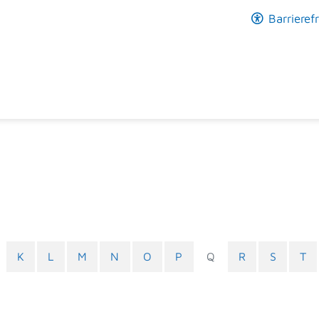
Barrierefr
K
L
M
N
O
P
Q
R
S
T