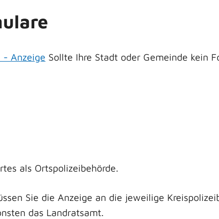
ulare
 - Anzeige
Sollte Ihre Stadt oder Gemeinde kein 
es als Ortspolizeibehörde.
en Sie die Anzeige an die jeweilige Kreispolizeibe
onsten das Landratsamt.