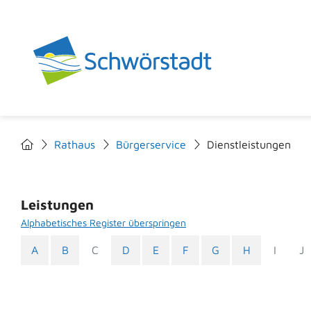
Rathaus
Bürgerservice
Dienstleistungen
Leistungen
Alphabetisches Register überspringen
A
B
C
D
E
F
G
H
I
J