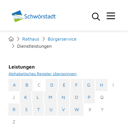
Rathaus
Bürgerservice
Dienstleistungen
Leistungen
Alphabetisches Register überspringen
A
B
C
D
E
F
G
H
I
J
K
L
M
N
O
P
Q
R
S
T
U
V
W
X
Y
Z