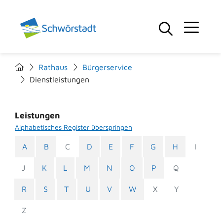
Rathaus
Bürgerservice
Dienstleistungen
Leistungen
Alphabetisches Register überspringen
A
B
C
D
E
F
G
H
I
J
K
L
M
N
O
P
Q
R
S
T
U
V
W
X
Y
Z