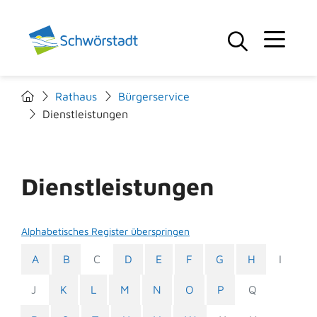
Rathaus
Bürgerservice
Dienstleistungen
Dienstleistungen
Alphabetisches Register überspringen
A
B
C
D
E
F
G
H
I
J
K
L
M
N
O
P
Q