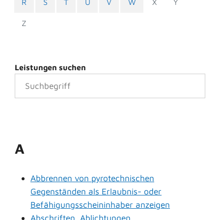
R
S
T
U
V
W
X
Y
Z
Leistungen suchen
A
Abbrennen von pyrotechnischen
Gegenständen als Erlaubnis- oder
Befähigungsscheininhaber anzeigen
Abschriften, Ablichtungen,