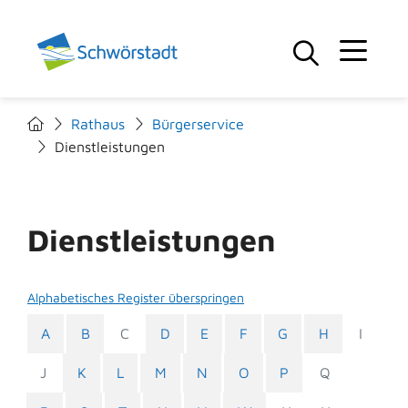
Rathaus
Bürgerservice
Dienstleistungen
Dienstleistungen
Alphabetisches Register überspringen
A
B
C
D
E
F
G
H
I
J
K
L
M
N
O
P
Q