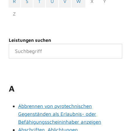
R
S
T
U
V
W
X
Y
Z
Leistungen suchen
A
Abbrennen von pyrotechnischen
Gegenständen als Erlaubnis- oder
Befähigungsscheininhaber anzeigen
Abschriften, Ablichtungen,