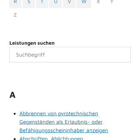
R
S
T
U
V
W
X
Y
Z
Leistungen suchen
A
Abbrennen von pyrotechnischen
Gegenständen als Erlaubnis- oder
Befähigungsscheininhaber anzeigen
Abschriften, Ablichtungen,