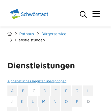
Rathaus
Bürgerservice
Dienstleistungen
Dienstleistungen
Alphabetisches Register überspringen
A
B
C
D
E
F
G
H
I
J
K
L
M
N
O
P
Q