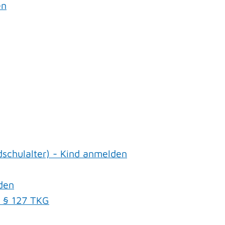
en
schulalter) - Kind anmelden
den
h § 127 TKG