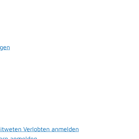
agen
witweten Verlobten anmelden
nern anmelden