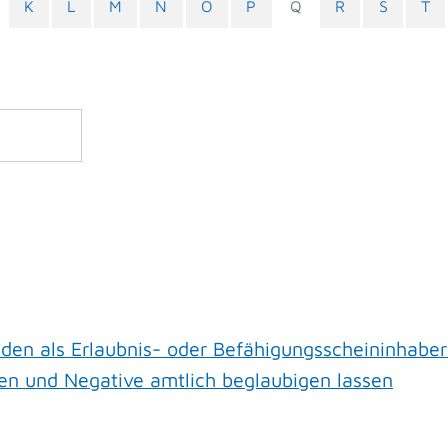
K
L
M
N
O
P
Q
R
S
T
en als Erlaubnis- oder Befähigungsscheininhaber
gen und Negative amtlich beglaubigen lassen