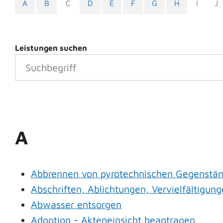
A
B
C
D
E
F
G
H
I
J
Leistungen suchen
A
Abbrennen von pyrotechnischen Gegenständ
Abschriften, Ablichtungen, Vervielfältigun
Abwasser entsorgen
Adoption - Akteneinsicht beantragen