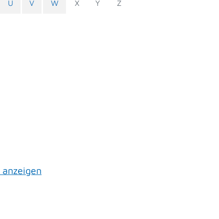
U
V
W
X
Y
Z
 anzeigen