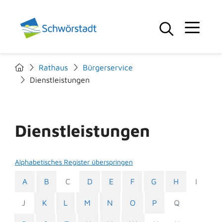
Rathaus
Bürgerservice
Dienstleistungen
Dienstleistungen
Alphabetisches Register überspringen
A
B
C
D
E
F
G
H
I
J
K
L
M
N
O
P
Q