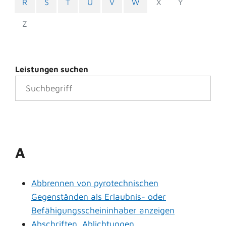
R
S
T
U
V
W
X
Y
Z
Leistungen suchen
A
Abbrennen von pyrotechnischen
Gegenständen als Erlaubnis- oder
Befähigungsscheininhaber anzeigen
Abschriften, Ablichtungen,