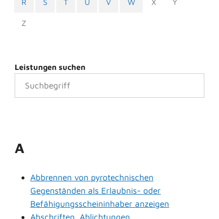
R
S
T
U
V
W
X
Y
Z
Leistungen suchen
A
Abbrennen von pyrotechnischen
Gegenständen als Erlaubnis- oder
Befähigungsscheininhaber anzeigen
Abschriften, Ablichtungen,