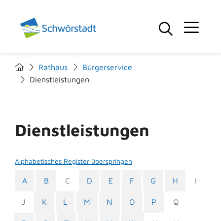
Rathaus
Bürgerservice
Dienstleistungen
Dienstleistungen
Alphabetisches Register überspringen
A
B
C
D
E
F
G
H
I
J
K
L
M
N
O
P
Q