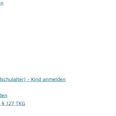
en
schulalter) - Kind anmelden
den
h § 127 TKG