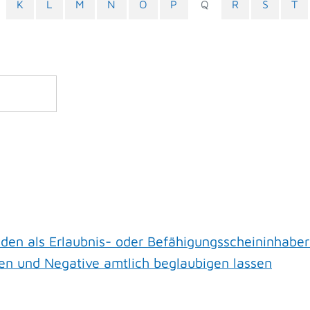
K
L
M
N
O
P
Q
R
S
T
en als Erlaubnis- oder Befähigungsscheininhaber
gen und Negative amtlich beglaubigen lassen