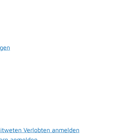
agen
witweten Verlobten anmelden
nern anmelden