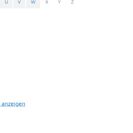
U
V
W
X
Y
Z
 anzeigen