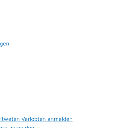
agen
witweten Verlobten anmelden
nern anmelden