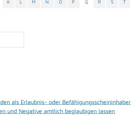
K
L
M
N
O
P
Q
R
S
T
en als Erlaubnis- oder Befähigungsscheininhaber
gen und Negative amtlich beglaubigen lassen