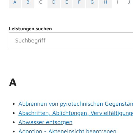
A
B
C
D
E
F
G
H
I
J
Leistungen suchen
A
Abbrennen von pyrotechnischen Gegenständ
Abschriften, Ablichtungen, Vervielfältigun
Abwasser entsorgen
Adoption - Akteneinsicht beantragen