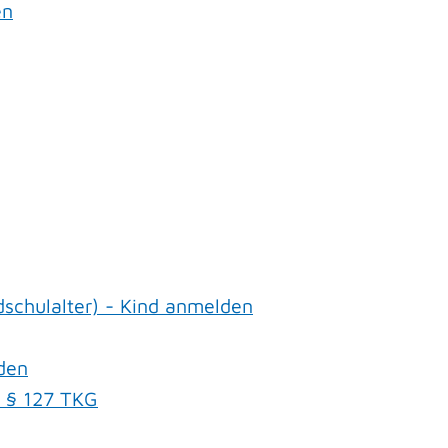
en
schulalter) - Kind anmelden
den
h § 127 TKG